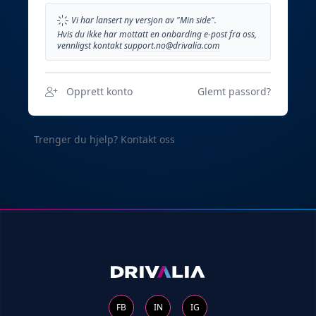
Vi har lansert ny versjon av "Min side".
Hvis du ikke har mottatt en onbarding e-post fra oss,
vennligst kontakt
support.no@drivalia.com
Opprett konto
Glemt passord?
Trenger du hjelp?
Kontakt oss
FB
IN
IG